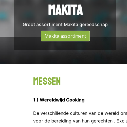
DeWalt
Makita
Groot assortiment Makita gereedschap
Groot assortiment DeWalt gereedschap
Assortiment DeWalt
Makita assortiment
Messen
1 ) Wereldwijd Cooking
De verschillende culturen van de wereld om 
voor de bereiding van hun gerechten . Exc