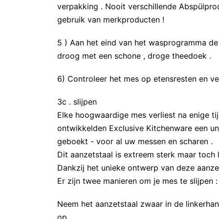
verpakking . Nooit verschillende Abspülprod
gebruik van merkproducten !
5 ) Aan het eind van het wasprogramma de 
droog met een schone , droge theedoek .
6) Controleer het mes op etensresten en ver
3c . slijpen
Elke hoogwaardige mes verliest na enige ti
ontwikkelden Exclusive Kitchenware een uni
geboekt - voor al uw messen en scharen .
Dit aanzetstaal is extreem sterk maar toch l
Dankzij het unieke ontwerp van deze aanzet
Er zijn twee manieren om je mes te slijpen :
Neem het aanzetstaal zwaar in de linkerhan
op .