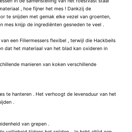
ssen in de samenstelling van het roestvast staal
ateriaal , hoe fijner het mes ! Dankzij de
or te snijden met gemak elke vezel van groenten,
len mes knijp de ingrediënten gesneden te veel .
van een Filiermessers flexibel , terwijl die Hackbeils
en dat het materiaal van het blad kan oxideren in
schillende manieren van koken verschillende
 te hanteren . Het verhoogt de levensduur van het
ijden .
eidenheid van grepen .
eiligheid tijdens het snijden . Je hebt altijd een