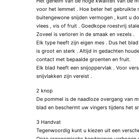
Het geheim van de hoge kwaliteit van de me
voor het lemmet . Hoe beter het gebruikte m
buitengewone snijden vermogen , kunt u do
vlees , vis of fruit . Goedkope roestvrij sta
Zoveel is verloren in de smaak en vezels .
Elk type heeft zijn eigen mes . Dus het blad 
is groot en sterk . Altijd in gedachten houd
contact met bepaalde groenten en fruit.
Elk blad heeft een snijoppervlak . Voor ver
snijvlakken zijn vereist .
2 knop
De pommel is de naadloze overgang van mes
blad en beschermt uw vingers tijdens het sn
3 Handvat
Tegenwoordig kunt u kiezen uit een versch
Onze ergonomische handgrepen verhogen de v