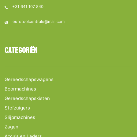
+31 641 107 840
eurotoolcentrale@mail.com
Categoriën
Gereedschapswagens
Boormachines
Gereedschapskisten
Stofzuigers
Slijpmachines
Zagen
Accu's en Laders