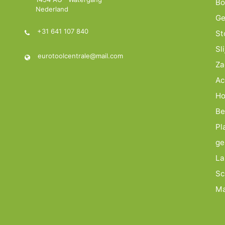
Bo
Nederland
Ge
+31 641 107 840
St
Sl
eurotoolcentrale@mail.com
Za
Ac
Ho
Be
Pl
ge
La
Sc
Ma