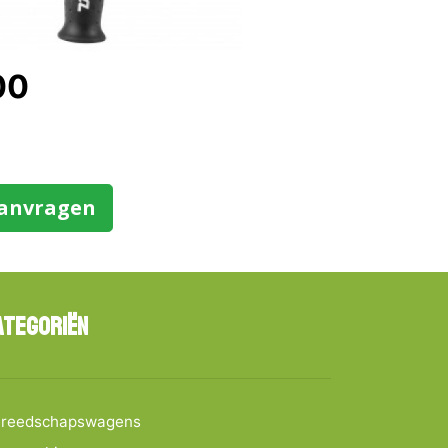
00
aanvragen
ategoriën
reedschapswagens