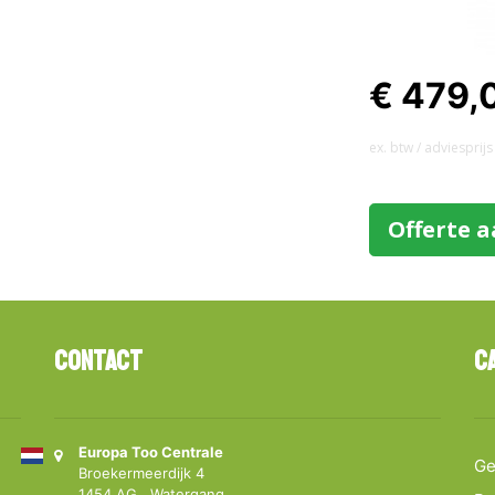
€ 479,
ex. btw / adviesprijs
Offerte 
Contact
C
Europa Too Centrale
Ge
Broekermeerdijk 4
1454 AG Watergang