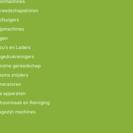
ormachines
reedschapskisten
ofzuigers
ijpmachines
gen
cu's en Laders
gedrukreinigers
nzine gereedschap
asma snijders
neratoren
s apparaten
hoonmaak en Reiniging
gazijn machines